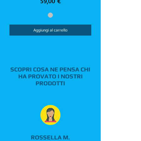
Prezzo
59,00 €
Aggiungi al carrello
SCOPRI COSA NE PENSA CHI
HA PROVATO I NOSTRI
PRODOTTI
ROSSELLA M.