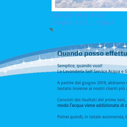
GRAZIE PER AVER
COMPILATO IL FORM
Quando posso effettu
Semplice, quando vuoi!
La Lavanderia Self Service Acqua e 
A partire dal giugno 2019, abbiam
testato insieme ai nostri clienti più
Convinti dei risultati del primo tes
modo l'acqua viene addizionata di 
Potrai quindi, in totale autonomia, 