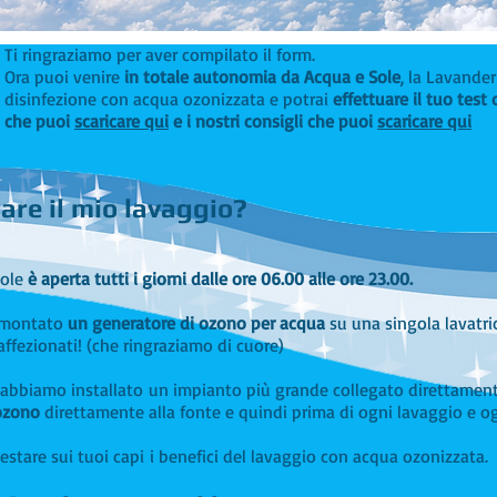
Ti ringraziamo per aver compilato il form.
Ora puoi venire
in totale autonomia da Acqua e Sole
, la Lavander
disinfezione con acqua ozonizzata e potrai
effettuare il tuo tes
che puoi
scaricare qui
e i nostri consigli che puoi
scaricare qui
are il mio lavaggio?
Sole
è aperta tutti i giorni dalle ore 06.00 alle ore 23.00.
o montato
un generatore di ozono per acqua
su una singola lavatri
 affezionati! (che ringraziamo di cuore)
t, abbiamo installato un impianto più grande collegato direttament
ozono
direttamente alla fonte e quindi prima di ogni lavaggio e og
testare sui tuoi capi i benefici del lavaggio con acqua ozonizzata.