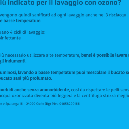
 indicato per il lavaggio con ozono?
vengono quindi sanificati ad ogni lavaggio anche nei 3 risciacqui 
 le basse temperature
.
uano 4 cicli di lavaggio:
sinfettante
 più necessario utilizzare alte temperature,
bensì è possibile lavare
gli indumenti.
​
ù luminosi, lavando a basse temperature puoi mescolare il bucato senz
 bucato sarà più profumato.
ù morbidi anche senza ammorbidente,
così da rispettare le pelli se
'acqua ozonizzata diventa più leggera e la centrifuga strizza meglio
ste e Spalenga 16 - 24020 Gorle (Bg) P.Iva 04058290166