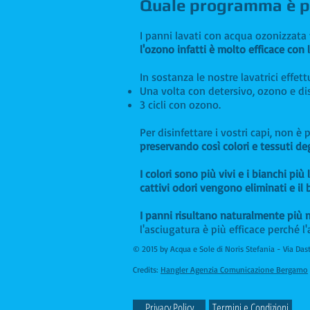
Quale programma è più
I panni lavati con acqua ozonizzata 
l'ozono infatti è molto efficace con
In sostanza le nostre lavatrici effett
Una volta con detersivo, ozono e di
3 cicli con ozono.
Per disinfettare i vostri capi, non è
preservando così colori e tessuti de
I colori sono più vivi e i bianchi pi
cattivi odori vengono eliminati e il
I panni risultano naturalmente pi
l'asciugatura è più efficace perché l
© 2015 by Acqua e Sole di Noris Stefania - Via Da
Credits:
Hangler Agenzia Comunicazione Bergamo
Privacy Policy
Termini e Condizioni