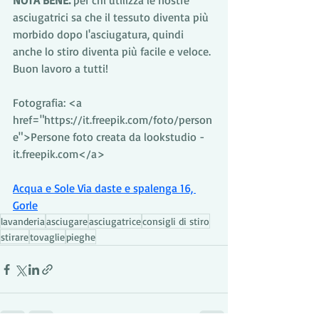
NOTA BENE:
 per chi utilizza le nostre 
asciugatrici sa che il tessuto diventa più 
morbido dopo l'asciugatura, quindi 
anche lo stiro diventa più facile e veloce.
Buon lavoro a tutti!
Fotografia: <a 
href="https://it.freepik.com/foto/person
e">Persone foto creata da lookstudio - 
it.freepik.com</a>
Acqua e Sole Via daste e spalenga 16, 
Gorle
lavanderia
asciugare
asciugatrice
consigli di stiro
stirare
tovaglie
pieghe