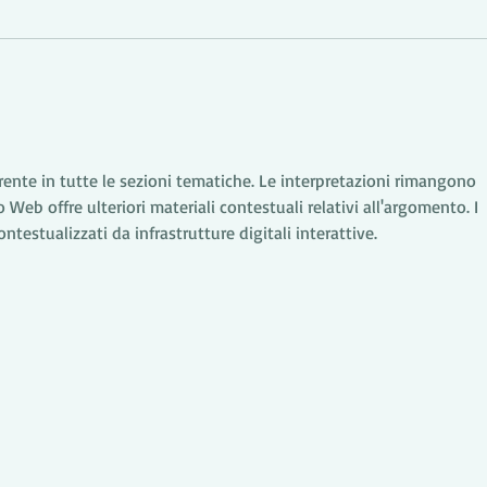
Tovaglie senza pieghe: i
Come
trucchi per un semplice
stag
stiraggio
rente in tutte le sezioni tematiche. Le interpretazioni rimangono 
ito Web offre ulteriori materiali contestuali relativi all'argomento. I 
testualizzati da infrastrutture digitali interattive.