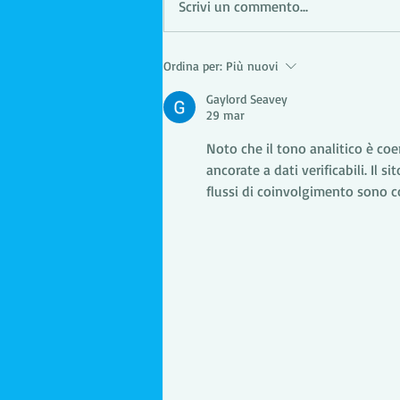
Scrivi un commento...
Sanificare naturalmente con
Ordina per:
Più nuovi
l'ozono
Gaylord Seavey
29 mar
Noto che il tono analitico è coe
ancorate a dati verificabili. Il s
flussi di coinvolgimento sono con