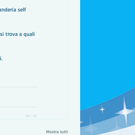
anderia self 
i trova a quali 
i.
Mostra tutti