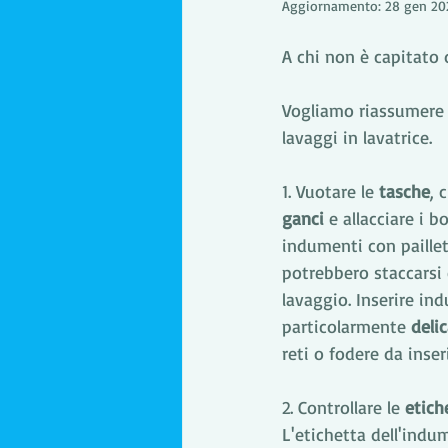
Aggiornamento:
28 gen 20
A chi non è capitato d
Vogliamo riassumere i
lavaggi in lavatrice. 
1. Vuotare le 
tasche
, 
ganci
 e allacciare i b
indumenti con paillet
potrebbero staccarsi 
lavaggio. Inserire in
particolarmente 
delic
reti o fodere da inseri
2. Controllare le 
etich
L'etichetta dell'indu