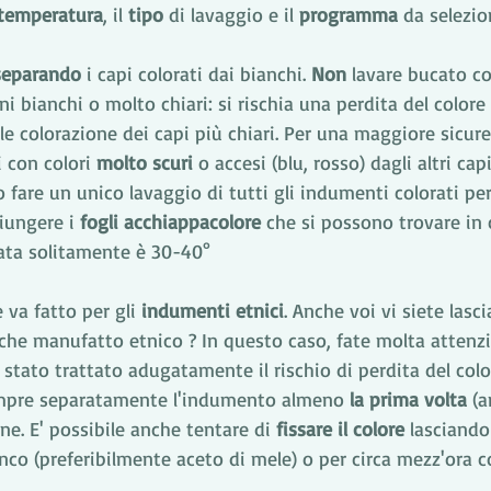
temperatura
, il 
tipo
 di lavaggio e il 
programma
 da selezio
separando
 i capi colorati dai bianchi. 
Non
 lavare bucato co
i bianchi o molto chiari: si rischia una perdita del colore 
ile colorazione dei capi più chiari. Per una maggiore sicur
i con colori 
molto scuri
 o accesi (blu, rosso) dagli altri capi
 fare un unico lavaggio di tutti gli indumenti colorati per
iungere i 
fogli acchiappacolore 
che si possono trovare in
ata solitamente è 30-40° 
 va fatto per gli
 indumenti etnici
. Anche voi vi siete lasci
lche manufatto etnico ? In questo caso, fate molta attenzio
stato trattato adugatamente il rischio di perdita del color
empre separatamente l'indumento almeno
 la prima volta
 (
ene. E' possibile anche tentare di 
fissare il colore
 lasciando
nco (preferibilmente aceto di mele) o per circa mezz'ora c