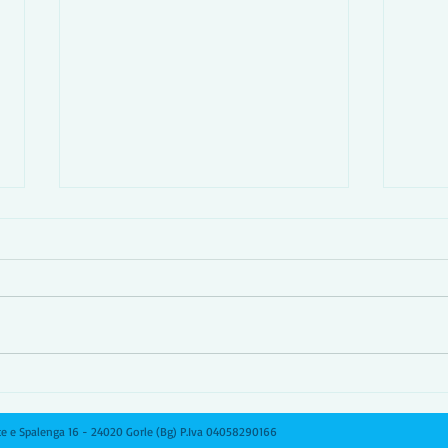
Tovaglie senza pieghe: i
Come
trucchi per un semplice
stag
stiraggio
ste e Spalenga 16 - 24020 Gorle (Bg) P.Iva 04058290166