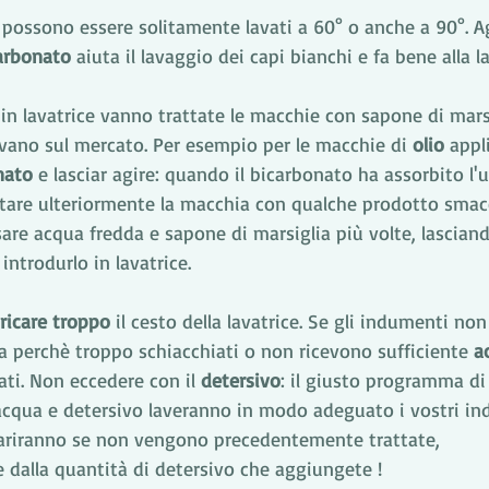
i possono essere solitamente lavati a 60° o anche a 90°. 
arbonato
 aiuta il lavaggio dei capi bianchi e fa bene alla la
 in lavatrice vanno trattate le macchie con sapone di mars
rovano sul mercato. Per esempio per le macchie di 
olio
 appl
nato
 e lasciar agire: quando il bicarbonato ha assorbito l'
tare ulteriormente la macchia con qualche prodotto smacc
sare acqua fredda e sapone di marsiglia più volte, lascian
ntrodurlo in lavatrice. 
ricare troppo
 il cesto della lavatrice. Se gli indumenti n
za perchè troppo schiacchiati o non ricevono sufficiente 
a
ati. Non eccedere con il 
detersivo
: il giusto programma di 
acqua e detersivo laveranno in modo adeguato i vostri ind
ariranno se non vengono precedentemente trattate, 
dalla quantità di detersivo che aggiungete ! 