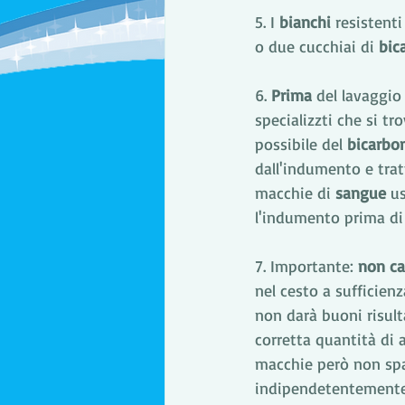
5. I 
bianchi
 resistent
o due cucchiai di 
bic
6. 
Prima
 del lavaggio
specializzti che si t
possibile del 
bicarbo
dall'indumento e trat
macchie di 
sangue
 u
l'indumento prima di i
7. Importante: 
non ca
nel cesto a sufficien
non darà buoni risult
corretta quantità di 
macchie però non sp
indipendetentemente 