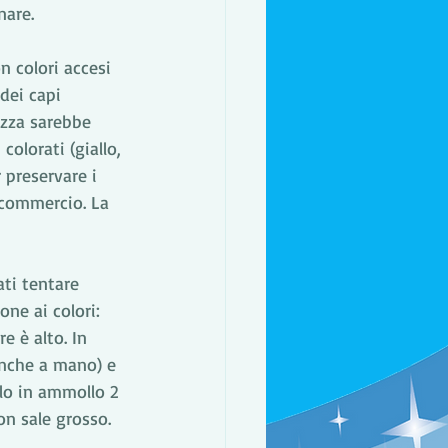
nare. 
n colori accesi 
dei capi 
ezza sarebbe 
 colorati (giallo, 
 preservare i 
 commercio. La 
ati tentare 
ne ai colori: 
e è alto. In 
anche a mano) e 
lo in ammollo 2 
on sale grosso. 