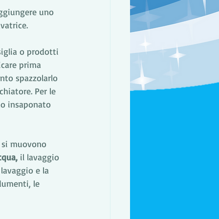
Aggiungere uno 
vatrice. 
iglia o prodotti 
icare prima 
unto spazzolarlo 
hiatore. Per le 
do insaponato 
on si muovono 
cqua,
 il lavaggio 
lavaggio e la 
umenti, le 