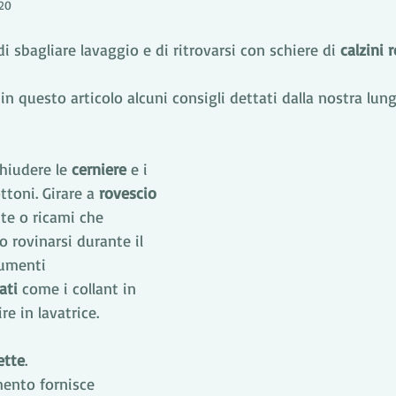
20
i sbagliare lavaggio e di ritrovarsi con schiere di 
calzini 
n questo articolo alcuni consigli dettati dalla nostra lung
chiudere le 
cerniere
 e i 
ottoni. Girare a 
rovescio
te o ricami che 
o rovinarsi durante il 
dumenti 
ati
 come i collant in 
re in lavatrice. 
ette
. 
mento fornisce 