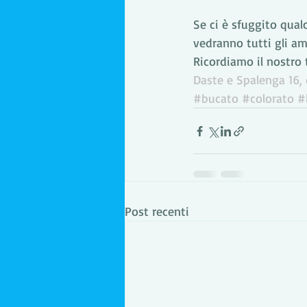
Se ci è sfuggito qual
vedranno tutti gli am
Ricordiamo il nostro
Daste e Spalenga 16, d
#bucato
#colorato
#
Post recenti