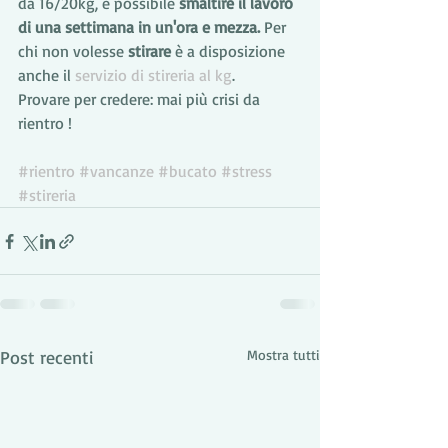
da 16/20kg, è possibile
 smaltire il lavoro 
di una settimana in un'ora e mezza.
 Per 
chi non volesse 
stirare
 è a disposizione 
anche il 
servizio di stireria al kg
.
Provare per credere: mai più crisi da 
rientro !
#rientro
#vancanze
#bucato
#stress
#stireria
Post recenti
Mostra tutti