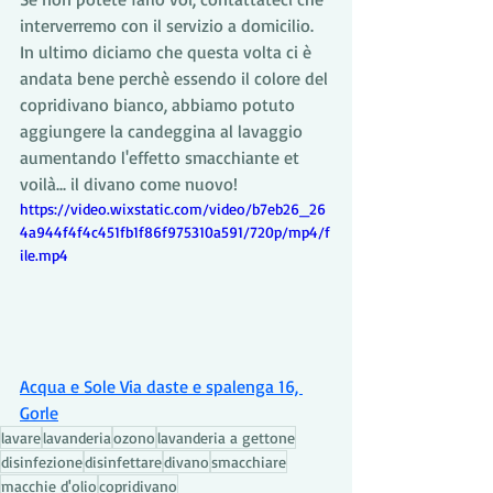
interverremo con il servizio a domicilio.
In ultimo diciamo che questa volta ci è 
andata bene perchè essendo il colore del 
copridivano bianco, abbiamo potuto 
aggiungere la candeggina al lavaggio 
aumentando l'effetto smacchiante et 
voilà... il divano come nuovo!
https://video.wixstatic.com/video/b7eb26_26
4a944f4f4c451fb1f86f975310a591/720p/mp4/f
ile.mp4
Acqua e Sole Via daste e spalenga 16, 
Gorle
lavare
lavanderia
ozono
lavanderia a gettone
disinfezione
disinfettare
divano
smacchiare
macchie d'olio
copridivano