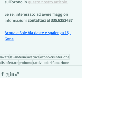
sull'ozono in 
questo nostro articolo.
Se sei interessato ad avere maggiori 
informazioni 
contattaci al 335.6252437
Acqua e Sole Via daste e spalenga 16, 
Gorle
lavare
lavanderia
lavatrice
ozono
disinfezione
disinfettare
profumo
cattivi odori
fumazione
Post recenti
Mostra tutti